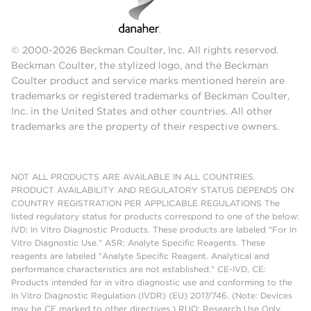
© 2000-2026 Beckman Coulter, Inc. All rights reserved.
Beckman Coulter, the stylized logo, and the Beckman
Coulter product and service marks mentioned herein are
trademarks or registered trademarks of Beckman Coulter,
Inc. in the United States and other countries. All other
trademarks are the property of their respective owners.
NOT ALL PRODUCTS ARE AVAILABLE IN ALL COUNTRIES.
PRODUCT AVAILABILITY AND REGULATORY STATUS DEPENDS ON
COUNTRY REGISTRATION PER APPLICABLE REGULATIONS The
listed regulatory status for products correspond to one of the below:
IVD: In Vitro Diagnostic Products. These products are labeled "For In
Vitro Diagnostic Use." ASR: Analyte Specific Reagents. These
reagents are labeled "Analyte Specific Reagent. Analytical and
performance characteristics are not established." CE-IVD, CE:
Products intended for in vitro diagnostic use and conforming to the
In Vitro Diagnostic Regulation (IVDR) (EU) 2017/746. (Note: Devices
may be CE marked to other directives.) RUO: Research Use Only.