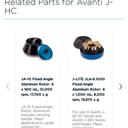
Related Parts for Avanti J-
HC
JA-10 Fixed-Angle
J-LITE JLA-8.1000
JS
Aluminum Rotor- 6
Fixed-Angle
Bu
x 500 mL, 10,000
Aluminum Rotor- 6
Ro
rpm, 17,700 x g
x 1,000 mL, 8,000
rpm, 15,970 x g
JS
Bu
JA-10 Fixed-Angle
(W
Rotor, Aluminum;
For use in Avanti J-
Wi
Includes carrying
26 XP Series and
pl
handle. Major
Avanti J-26S Series
al
applications: Large-
centrifuges. Major
yo
volume for
...
applications: