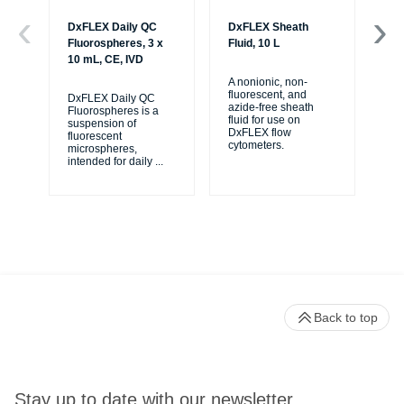
DxFLEX Daily QC
DxFLEX Sheath
Dx
Fluorospheres, 3 x
Fluid, 10 L
Mo
10 mL, CE, IVD
A nonionic, non-
The
fluorescent, and
au
DxFLEX Daily QC
azide-free sheath
ca
Fluorospheres is a
fluid for use on
Dx
suspension of
DxFLEX flow
cy
fluorescent
cytometers.
ha
microspheres,
intended for daily
...
Back to top
Stay up to date with our newsletter