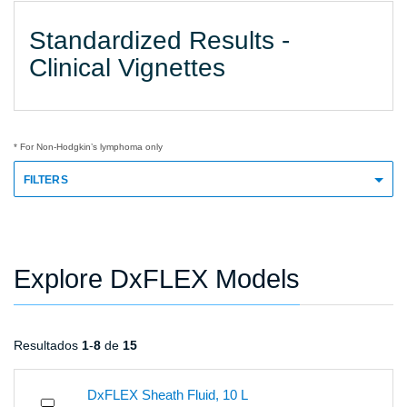
Standardized Results -
Clinical Vignettes
* For Non-Hodgkin’s lymphoma only
FILTERS
Explore DxFLEX Models
Resultados
1
-
8
de
15
DxFLEX Sheath Fluid, 10 L