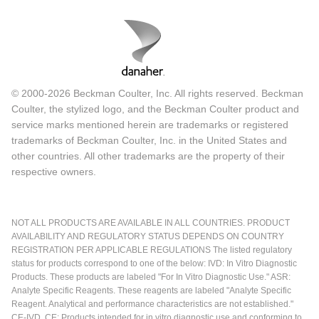
© 2000-2026 Beckman Coulter, Inc. All rights reserved. Beckman
Coulter, the stylized logo, and the Beckman Coulter product and
service marks mentioned herein are trademarks or registered
trademarks of Beckman Coulter, Inc. in the United States and
other countries. All other trademarks are the property of their
respective owners.
NOT ALL PRODUCTS ARE AVAILABLE IN ALL COUNTRIES. PRODUCT
AVAILABILITY AND REGULATORY STATUS DEPENDS ON COUNTRY
REGISTRATION PER APPLICABLE REGULATIONS The listed regulatory
status for products correspond to one of the below: IVD: In Vitro Diagnostic
Products. These products are labeled "For In Vitro Diagnostic Use." ASR:
Analyte Specific Reagents. These reagents are labeled "Analyte Specific
Reagent. Analytical and performance characteristics are not established."
CE-IVD, CE: Products intended for in vitro diagnostic use and conforming to