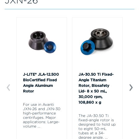
JXN-26
J-LITE® JLA-12.500
JA-30.50 Ti Fixed-
JA
BioCertified Fixed
Angle Titanium
An
Angle Aluminum
Rotor, Biosafety
Ro
Rotor
Lid- 8 x 50 mL,
Li
30,000 rpm,
30
108,860 x g
10
For use in Avanti
JXN-26 and JXN-30
high-performance
The JA-30.50 Ti
Th
centrifuges. Major
fixed-angle rotor is
fi
applications: Large-
designed to hold up
de
volume
...
to eight 50-mL
to
tubes at a 34-
tu
degree angle.
...
de