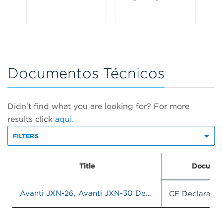
Documentos Técnicos
Didn't find what you are looking for? For more
results click
aqui.
FILTERS
Title
Documen
Avanti JXN-26, Avanti JXN-30 Declaration of Conformity
CE Declaratio